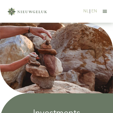
NL
|
EN