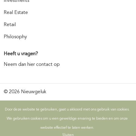
Investments
Real Estate
Retail
Philosophy
Heeft u vragen?
Neem dan hier contact op
© 2026 Nieuwgeluk
Door deze website te gebruiken, gaat u akkoord met ons gebruik van cookies.
We gebruiken cookies om u een geweldige ervaring te bieden en om onze
website effectief te laten werken.
Sluiten